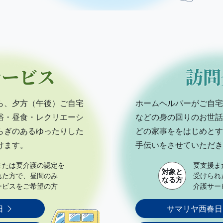
サービス
訪問
ら、夕方（午後）ご自宅
ホームヘルパーがご自宅
浴・昼食・レクリエーシ
などの身の回りのお世話
らぎのあるゆったりした
どの家事ををはじめとす
けます。
手伝いをさせていただき
または要介護の認定を
要支援ま
対象と
れた方で、昼間のみ
受けられ
なる方
ービスをご希望の方
介護サー
日
サマリヤ西春