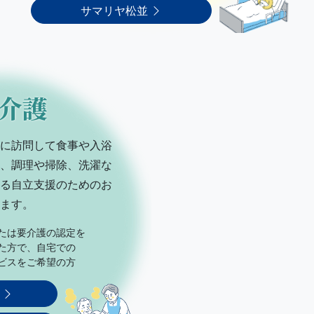
サマリヤ松並
介護
に訪問して食事や入浴
、調理や掃除、洗濯な
る自立支援のためのお
ます。
たは要介護の認定を
た方で、自宅での
ビスをご希望の方
日