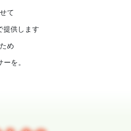
せて
で提供します
ため
サーを。