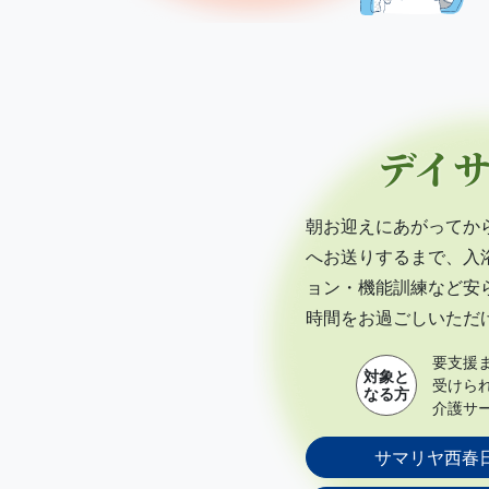
デイ
朝お迎えにあがってか
へお送りするまで、入
ョン・機能訓練など安
時間をお過ごしいただ
要支援
対象と
受けら
なる方
介護サ
サマリヤ西春